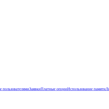
е пользователями
Заявки
Платные опции
Использование памяти
Л