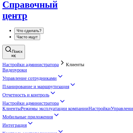
Справочный
центр
Что сделать?
Часто ищут
Поиск
⌘
K
Настройки администратора
Клиенты
Видеоуроки
Управление сотрудниками
Планирование и маршрутизация
Отчетность и контроль
Настройки администратора
Клиенты
Режимы эксплуатации компании
Настройки
Управлени
Мобильные приложения
Интеграция