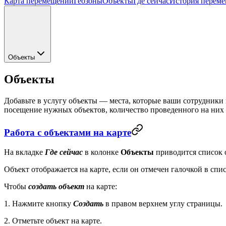
Карта перемещений
Геозоны
Объекты
Где сейчас
История перем
Объекты
Объекты
Добавьте в услугу объекты — места, которые ваши сотрудники
посещение нужных объектов, количество проведенного на них
Работа с объектами на карте
На вкладке
Где сейчас
в колонке
Объекты
приводится список о
Объект отображается на карте, если он отмечен галочкой в спи
Чтобы
создать объект
на карте:
1. Нажмите кнопку
Создать
в правом верхнем углу страницы.
2. Отметьте объект на карте.