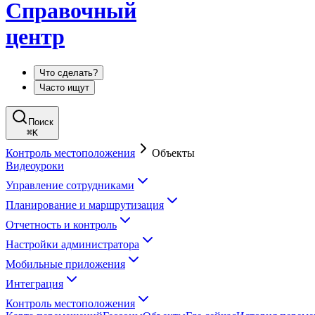
Справочный
центр
Что сделать?
Часто ищут
Поиск
⌘
K
Контроль местоположения
Объекты
Видеоуроки
Управление сотрудниками
Планирование и маршрутизация
Отчетность и контроль
Настройки администратора
Мобильные приложения
Интеграция
Контроль местоположения