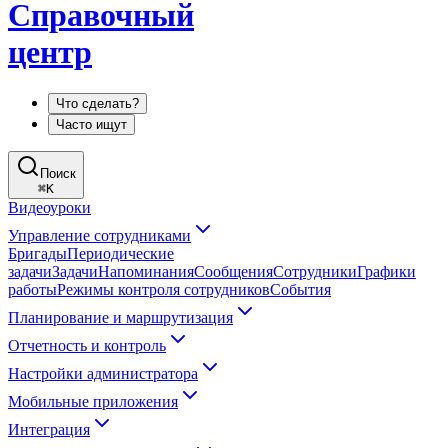
Справочный
центр
Что сделать?
Часто ищут
Поиск
⌘
K
Видеоуроки
Управление сотрудниками
Бригады
Периодические
задачи
Задачи
Напоминания
Сообщения
Сотрудники
Графики
работы
Режимы контроля сотрудников
События
Планирование и маршрутизация
Отчетность и контроль
Настройки администратора
Мобильные приложения
Интеграция