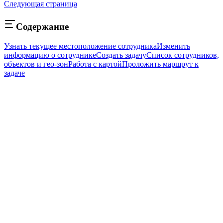
Следующая страница
Содержание
Узнать текущее местоположение сотрудника
Изменить
информацию о сотруднике
Создать задачу
Список сотрудников,
объектов и гео-зон
Работа с картой
Проложить маршрут к
задаче